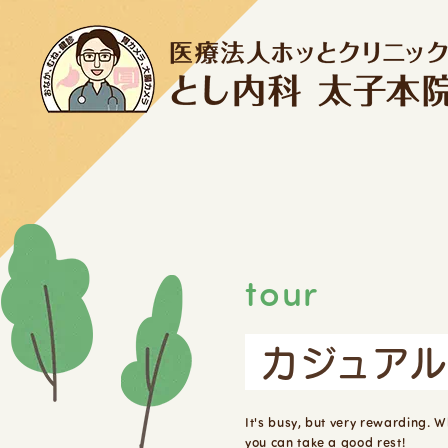
tour
カジュア
It's busy, but very rewarding. 
you can take a good rest!