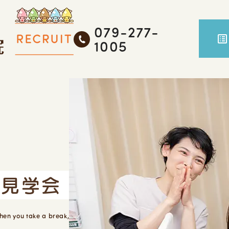
079-277-
1005
ル見学会
When you take a break,